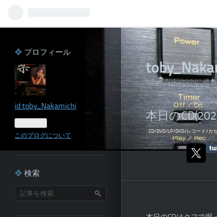
プロフィール
toby_Nakam
tobyのNakamichi
id:toby_Nakamichi
本日のCD(2026
CD/DVD/LP/DVD/レコード/
このブログについて
検索