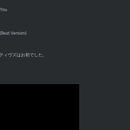
 You
Beat Version)
リミティヴズはお初でした。