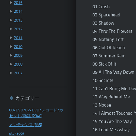
▶
2015
01.Crash
▶
2014
02.Spacehead
▶
2013
03.Shadow
▶
2012
04.Thru' The Flowers
▶
2011
05.Nothing Left
▶
2010
06.Out Of Reach
▶
2009
07.Summer Rain
08.Sick Of It
▶
2008
09.All The Way Down
▶
2007
10.Secrets
11.Can't Bring Me Do
12.Way Behind Me
カテゴリー
13.Noose
CD/DVD/LP/DVD/レコード/カ
14.I Almost Touched 
セット/雑誌 (2340)
15.You Are The Way
メンテナンス (645)
16.Lead Me Astray
etc (306)