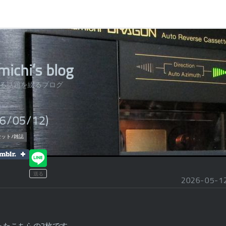
ichi’s blog
に纏わる話題を綴るブログ
/05/12)
カセット/雑誌
2026
-
05
-
1